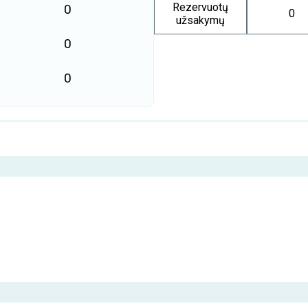
Rezervuotų
0
0
užsakymų
0
0