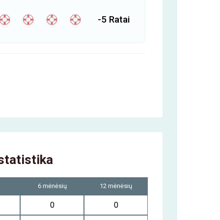
-5 Ratai
statistika
o
6 mėnėsių
12 mėnėsių
0
0