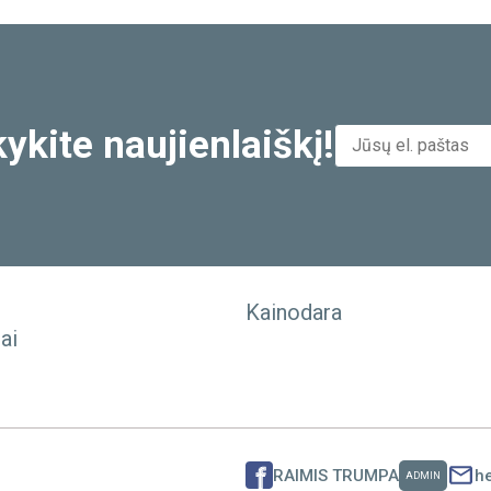
ykite naujienlaiškį!
Kainodara
ai
RAIMIS TRUMPA
h
ADMIN