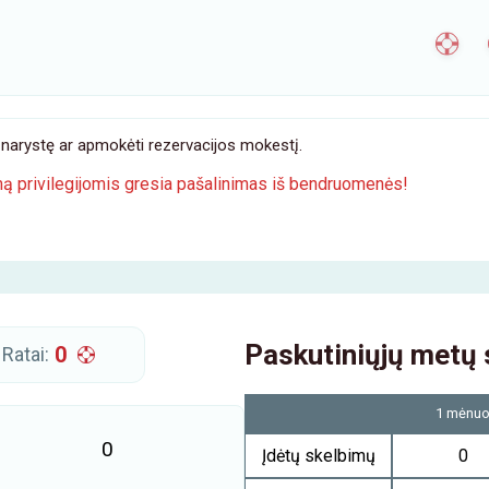
ti narystę ar apmokėti rezervacijos mokestį.
mą privilegijomis gresia pašalinimas iš bendruomenės!
Paskutiniųjų metų 
0
Ratai:
1 mėnu
0
Įdėtų skelbimų
0