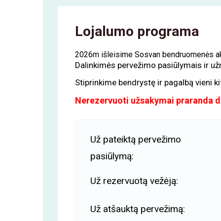
Lojalumo programa
2026m išleisime Sosvan bendruomenės akcij
Dalinkimės pervežimo pasiūlymais ir u
Stiprinkime bendrystę ir pagalbą vieni k
Nerezervuoti užsakymai praranda dr
Už pateiktą pervežimo
pasiūlymą:
Už rezervuotą vežėją:
Už atšauktą pervežimą: