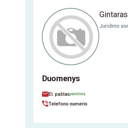
Gintara
Juridinis a
Duomenys
El. paštas
patvirtinta
Telefono numeris