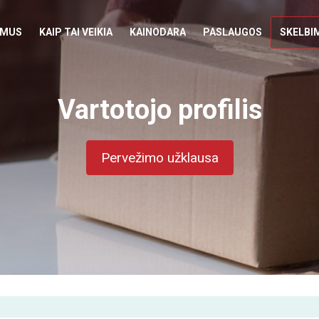
 MUS
KAIP TAI VEIKIA
KAINODARA
PASLAUGOS
SKELBI
Vartotojo profilis
Pervežimo užklausa