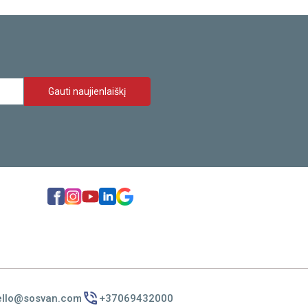
Gauti naujienlaiškį
ello@sosvan.com
+37069432000