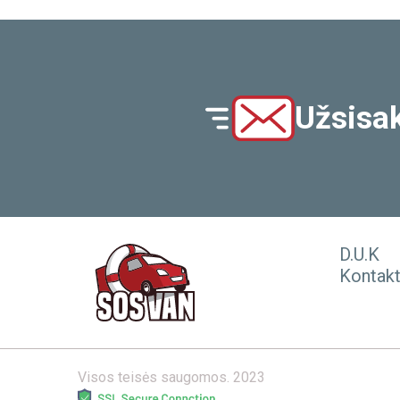
Užsisak
D.U.K
Kontakt
Visos teisės saugomos. 2023