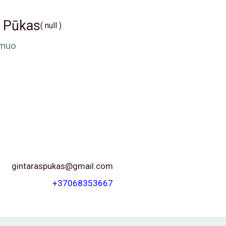
s Pūkas
( null )
smuo
gintaraspukas@gmail.com
+37068353667