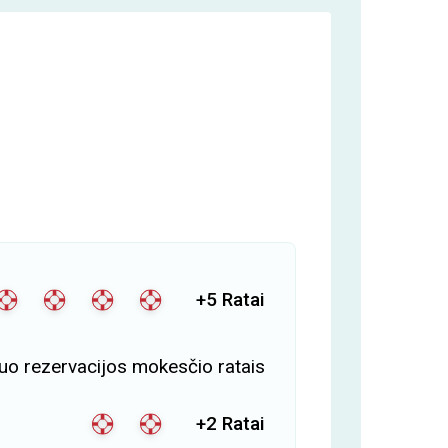
+5 Ratai
o rezervacijos mokesčio ratais
+2 Ratai