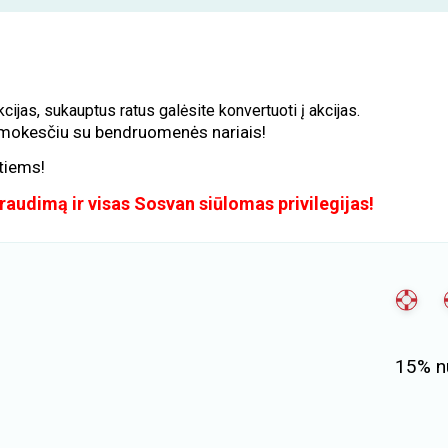
as, sukauptus ratus galėsite konvertuoti į akcijas.
žmokesčiu su bendruomenės nariais!
itiems!
audimą ir visas Sosvan siūlomas privilegijas!
15% nu