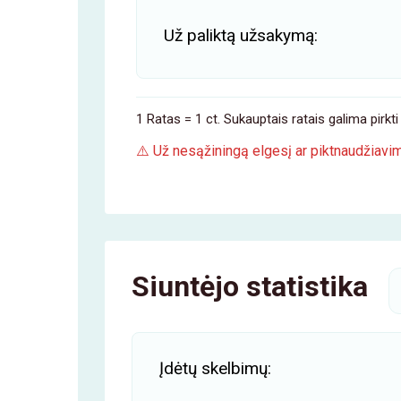
Už paliktą užsakymą:
1 Ratas = 1 ct. Sukauptais ratais galima pirk
⚠️ Už nesąžiningą elgesį ar piktnaudžiavi
Siuntėjo statistika
Įdėtų skelbimų: